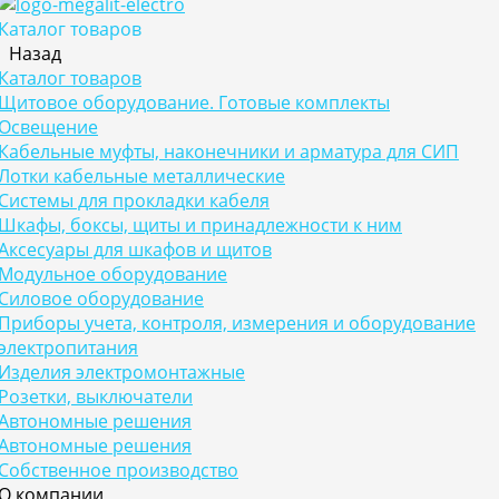
Каталог товаров
Назад
Каталог товаров
Щитовое оборудование. Готовые комплекты
Освещение
Кабельные муфты, наконечники и арматура для СИП
Лотки кабельные металлические
Системы для прокладки кабеля
Шкафы, боксы, щиты и принадлежности к ним
Аксесуары для шкафов и щитов
Модульное оборудование
Силовое оборудование
Приборы учета, контроля, измерения и оборудование
электропитания
Изделия электромонтажные
Розетки, выключатели
Автономные решения
Автономные решения
Собственное производство
О компании