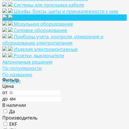
Системы для прокладки кабеля
Шкафы, боксы, щиты и принадлежности к ним
Аксесуары для шкафов и щитов
Модульное оборудование
Силовое оборудование
Приборы учета, контроля, измерения и
оборудование электропитания
Изделия электромонтажные
Розетки, выключатели
Автономные решения
По популярности
По названию
Фильтр
По цене
Цена
от
до
В наличии
Да
Производитель
EKF