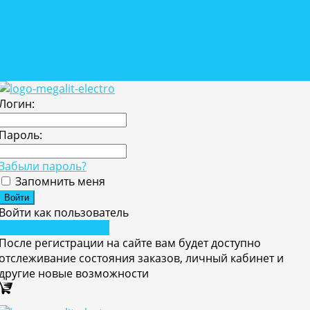
Розетки, выключатели
Автономные решения
Автономные решения
Собственное производство
Проекты
Логин:
Пароль:
Забыли пароль?
Запомнить меня
Войти как пользователь
Зарегистрироваться
После регистрации на сайте вам будет доступно
отслеживание состояния заказов, личный кабинет и
другие новые возможности