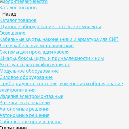
Каталог товаров
Назад
Каталог товаров
Щитовое оборудование. Готовые комплекты
Освещение
Кабельные муфты, наконечники и арматура для СИП
Лотки кабельные металлические
Системы для прокладки кабеля
Шкафы, боксы, щиты и принадлежности к ним
Аксесуары для шкафов и щитов
Модульное оборудование
Силовое оборудование
Приборы учета, контроля, измерения и оборудование
электропитания
Изделия электромонтажные
Розетки, выключатели
Автономные решения
Автономные решения
Собственное производство
О компании