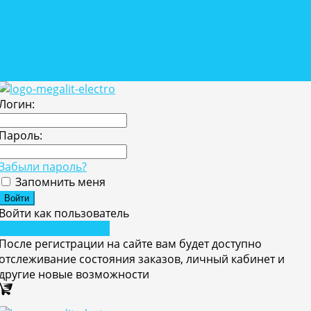
Розетки, выключатели
Автономные решения
Автономные решения
Собственное производство
Проекты
Логин:
Пароль:
Забыли пароль?
Запомнить меня
Войти как пользователь
Зарегистрироваться
После регистрации на сайте вам будет доступно
отслеживание состояния заказов, личный кабинет и
другие новые возможности