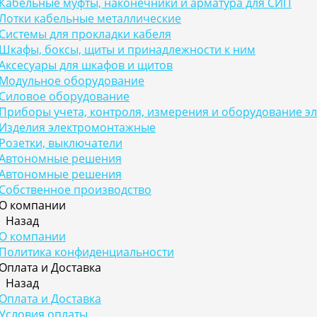
Кабельные муфты, наконечники и арматура для СИП
Лотки кабельные металлические
Системы для прокладки кабеля
Шкафы, боксы, щиты и принадлежности к ним
Аксесуары для шкафов и щитов
Модульное оборудование
Силовое оборудование
Приборы учета, контроля, измерения и оборудование э
Изделия электромонтажные
Розетки, выключатели
Автономные решения
Автономные решения
Собственное производство
О компании
Назад
О компании
Политика конфиденциальности
Оплата и Доставка
Назад
Оплата и Доставка
Условия оплаты