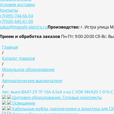
Условия доставки
Контакты
+7(495) 744-66-54
+7(926) 645-61-00
zakaz@megalit-electro.ru
Производство:
г. Истра улица М
Прием и обработка заказов
Пн-Пт: 9:00-20:00
Cб-Вс: В
Главная
/
Каталог товаров
/
Модульное оборудование
/
Автоматические выключатели
/
Авт. выкл.ВА47-29 1Р 16А 4,5кА х-ка С ИЭК MVA20-1-016-C
Щитовое оборудование. Готовые комплекты
Освещение
Кабельные муфты, наконечники и арматура для С