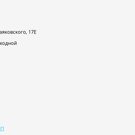
аяковского, 17Е
ыходной
ИП