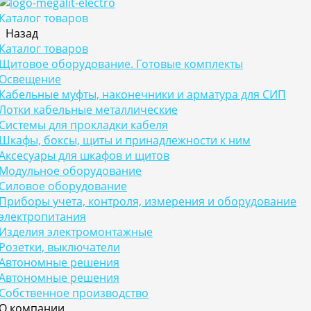
Каталог товаров
Назад
Каталог товаров
Щитовое оборудование. Готовые комплекты
Освещение
Кабельные муфты, наконечники и арматура для СИП
Лотки кабельные металлические
Системы для прокладки кабеля
Шкафы, боксы, щиты и принадлежности к ним
Аксесуары для шкафов и щитов
Модульное оборудование
Силовое оборудование
Приборы учета, контроля, измерения и оборудование
электропитания
Изделия электромонтажные
Розетки, выключатели
Автономные решения
Автономные решения
Собственное производство
О компании