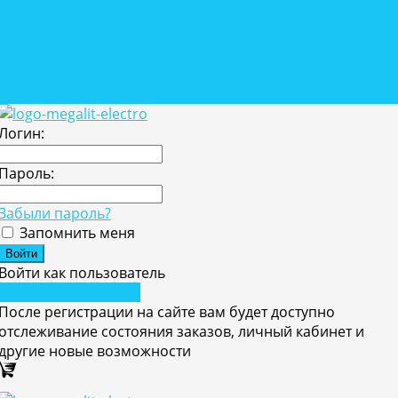
Розетки, выключатели
Автономные решения
Автономные решения
Собственное производство
Проекты
Логин:
Пароль:
Забыли пароль?
Запомнить меня
Войти как пользователь
Зарегистрироваться
После регистрации на сайте вам будет доступно
отслеживание состояния заказов, личный кабинет и
другие новые возможности