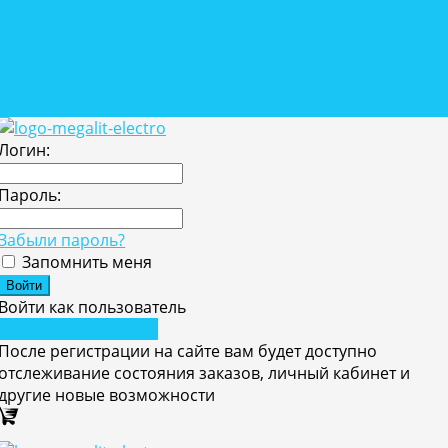
Розетки, выключатели
Автономные решения
Автономные решения
Собственное производство
Проекты
Логин:
Пароль:
Забыли пароль?
Запомнить меня
Войти как пользователь
Зарегистрироваться
После регистрации на сайте вам будет доступно
отслеживание состояния заказов, личный кабинет и
другие новые возможности