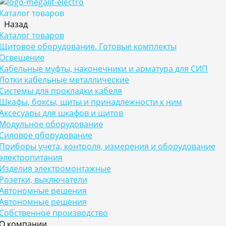
Каталог товаров
Назад
Каталог товаров
Щитовое оборудование. Готовые комплекты
Освещение
Кабельные муфты, наконечники и арматура для СИП
Лотки кабельные металлические
Системы для прокладки кабеля
Шкафы, боксы, щиты и принадлежности к ним
Аксесуары для шкафов и щитов
Модульное оборудование
Силовое оборудование
Приборы учета, контроля, измерения и оборудование
электропитания
Изделия электромонтажные
Розетки, выключатели
Автономные решения
Автономные решения
Собственное производство
О компании