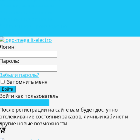
Розетки, выключатели
Автономные решения
Автономные решения
Собственное производство
Проекты
Логин:
Пароль:
Забыли пароль?
Запомнить меня
Войти как пользователь
Зарегистрироваться
После регистрации на сайте вам будет доступно
отслеживание состояния заказов, личный кабинет и
другие новые возможности