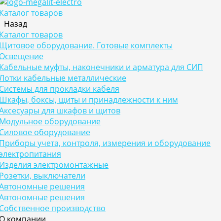
Каталог товаров
Назад
Каталог товаров
Щитовое оборудование. Готовые комплекты
Освещение
Кабельные муфты, наконечники и арматура для СИП
Лотки кабельные металлические
Системы для прокладки кабеля
Шкафы, боксы, щиты и принадлежности к ним
Аксесуары для шкафов и щитов
Модульное оборудование
Силовое оборудование
Приборы учета, контроля, измерения и оборудование
электропитания
Изделия электромонтажные
Розетки, выключатели
Автономные решения
Автономные решения
Собственное производство
О компании