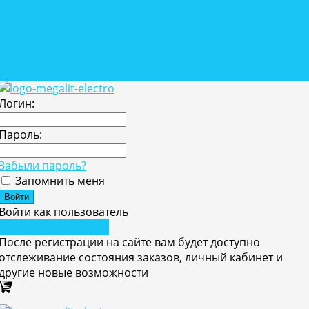
Розетки, выключатели
Автономные решения
Автономные решения
Собственное производство
Проекты
Логин:
Пароль:
Забыли пароль?
Запомнить меня
Войти как пользователь
Зарегистрироваться
После регистрации на сайте вам будет доступно
отслеживание состояния заказов, личный кабинет и
другие новые возможности