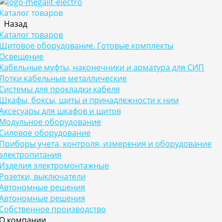
Каталог товаров
Назад
Каталог товаров
Щитовое оборудование. Готовые комплекты
Освещение
Кабельные муфты, наконечники и арматура для СИП
Лотки кабельные металлические
Системы для прокладки кабеля
Шкафы, боксы, щиты и принадлежности к ним
Аксесуары для шкафов и щитов
Модульное оборудование
Силовое оборудование
Приборы учета, контроля, измерения и оборудование
электропитания
Изделия электромонтажные
Розетки, выключатели
Автономные решения
Автономные решения
Собственное производство
О компании