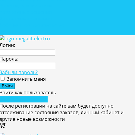
Розетки, выключатели
Автономные решения
Автономные решения
Собственное производство
Проекты
Логин:
Пароль:
Забыли пароль?
Запомнить меня
Войти как пользователь
Зарегистрироваться
После регистрации на сайте вам будет доступно
отслеживание состояния заказов, личный кабинет и
другие новые возможности