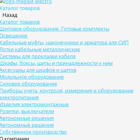
Каталог товаров
Назад
Каталог товаров
Щитовое оборудование. Готовые комплекты
Освещение
Кабельные муфты, наконечники и арматура для СИП
Лотки кабельные металлические
Системы для прокладки кабеля
Шкафы, боксы, щиты и принадлежности к ним
Аксесуары для шкафов и щитов
Модульное оборудование
Силовое оборудование
Приборы учета, контроля, измерения и оборудование
электропитания
Изделия электромонтажные
Розетки, выключатели
Автономные решения
Автономные решения
Собственное производство
О компании