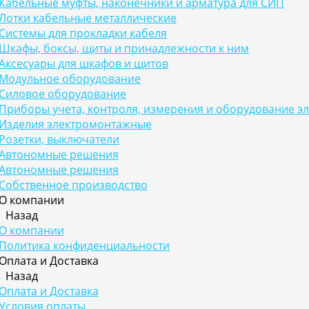
Кабельные муфты, наконечники и арматура для СИП
Лотки кабельные металлические
Системы для прокладки кабеля
Шкафы, боксы, щиты и принадлежности к ним
Аксесуары для шкафов и щитов
Модульное оборудование
Силовое оборудование
Приборы учета, контроля, измерения и оборудование э
Изделия электромонтажные
Розетки, выключатели
Автономные решения
Автономные решения
Собственное производство
О компании
Назад
О компании
Политика конфиденциальности
Оплата и Доставка
Назад
Оплата и Доставка
Условия оплаты