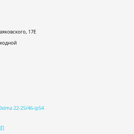
аяковского, 17Е
ыходной
xima 22-25/46-ip54
ИП