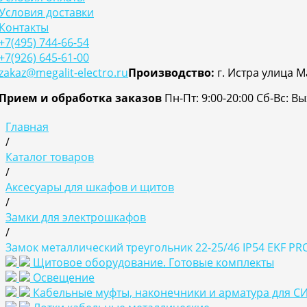
Условия доставки
Контакты
+7(495) 744-66-54
+7(926) 645-61-00
zakaz@megalit-electro.ru
Производство:
г. Истра улица М
Прием и обработка заказов
Пн-Пт: 9:00-20:00
Cб-Вс: В
Главная
/
Каталог товаров
/
Аксесуары для шкафов и щитов
/
Замки для электрошкафов
/
Замок металлический треугольник 22-25/46 IP54 EKF PRO
Щитовое оборудование. Готовые комплекты
Освещение
Кабельные муфты, наконечники и арматура для С