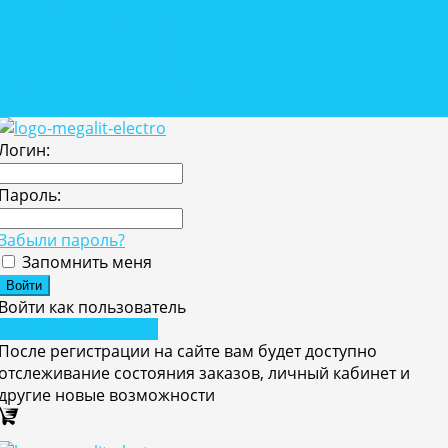
Розетки, выключатели
Автономные решения
Автономные решения
Собственное производство
Проекты
Логин:
Пароль:
Забыли пароль?
Запомнить меня
Войти как пользователь
Зарегистрироваться
После регистрации на сайте вам будет доступно
отслеживание состояния заказов, личный кабинет и
другие новые возможности