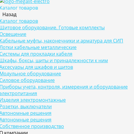
Каталог товаров
Назад
Каталог товаров
Щитовое оборудование. Готовые комплекты
Освещение
Кабельные муфты, наконечники и арматура для СИП
Лотки кабельные металлические
Системы для прокладки кабеля
Шкафы, боксы, щиты и принадлежности к ним
Аксесуары для шкафов и щитов
Модульное оборудование
Силовое оборудование
Приборы учета, контроля, измерения и оборудование
электропитания
Изделия электромонтажные
Розетки, выключатели
Автономные решения
Автономные решения
Собственное производство
О компании