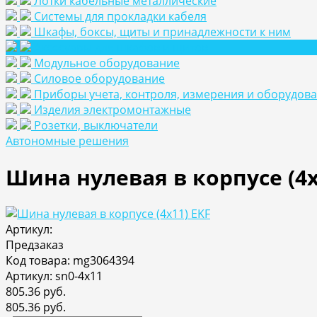
Лотки кабельные металлические
Системы для прокладки кабеля
Шкафы, боксы, щиты и принадлежности к ним
Аксесуары для шкафов и щитов
Модульное оборудование
Силовое оборудование
Приборы учета, контроля, измерения и оборудов
Изделия электромонтажные
Розетки, выключатели
Автономные решения
Шина нулевая в корпусе (4х
Артикул:
Предзаказ
Код товара: mg3064394
Артикул: sn0-4x11
805.36 руб.
805.36 руб.