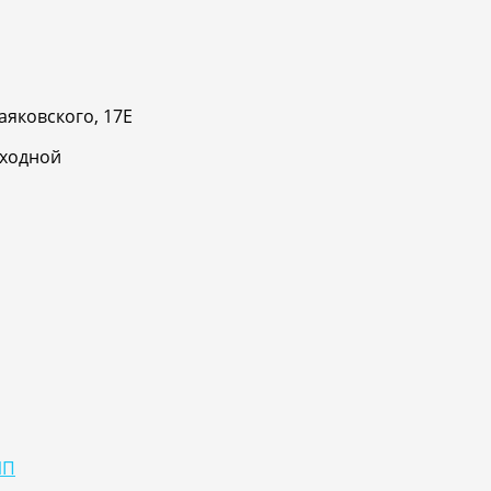
аяковского, 17Е
ыходной
ИП