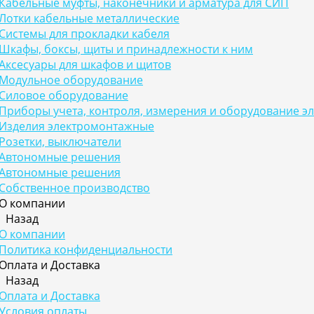
Кабельные муфты, наконечники и арматура для СИП
Лотки кабельные металлические
Системы для прокладки кабеля
Шкафы, боксы, щиты и принадлежности к ним
Аксесуары для шкафов и щитов
Модульное оборудование
Силовое оборудование
Приборы учета, контроля, измерения и оборудование э
Изделия электромонтажные
Розетки, выключатели
Автономные решения
Автономные решения
Собственное производство
О компании
Назад
О компании
Политика конфиденциальности
Оплата и Доставка
Назад
Оплата и Доставка
Условия оплаты