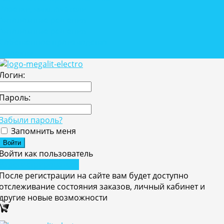
Розетки, выключатели
Автономные решения
Автономные решения
Собственное производство
Проекты
Логин:
Пароль:
Забыли пароль?
Запомнить меня
Войти как пользователь
Зарегистрироваться
После регистрации на сайте вам будет доступно
отслеживание состояния заказов, личный кабинет и
другие новые возможности