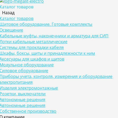
Каталог товаров
Назад
Каталог товаров
Щитовое оборудование. Готовые комплекты
Освещение
Кабельные муфты, наконечники и арматура для СИП
Лотки кабельные металлические
Системы для прокладки кабеля
Шкафы, боксы, щиты и принадлежности к ним
Аксесуары для шкафов и щитов
Модульное оборудование
Силовое оборудование
Приборы учета, контроля, измерения и оборудование
электропитания
Изделия электромонтажные
Розетки, выключатели
Автономные решения
Автономные решения
Собственное производство
О компании