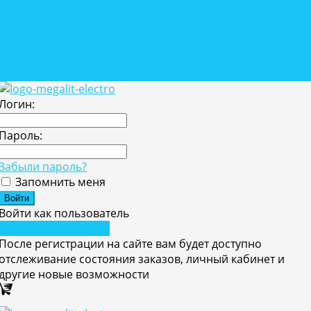
Розетки, выключатели
Автономные решения
Автономные решения
Собственное производство
Проекты
Логин:
Пароль:
Забыли пароль?
Запомнить меня
Войти как пользователь
Зарегистрироваться
После регистрации на сайте вам будет доступно
отслеживание состояния заказов, личный кабинет и
другие новые возможности