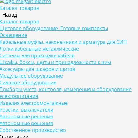
Каталог товаров
Назад
Каталог товаров
Щитовое оборудование. Готовые комплекты
Освещение
Кабельные муфты, наконечники и арматура для СИП
Лотки кабельные металлические
Системы для прокладки кабеля
Шкафы, боксы, щиты и принадлежности к ним
Аксесуары для шкафов и щитов
Модульное оборудование
Силовое оборудование
Приборы учета, контроля, измерения и оборудование
электропитания
Изделия электромонтажные
Розетки, выключатели
Автономные решения
Автономные решения
Собственное производство
О компании