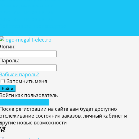
Розетки, выключатели
Автономные решения
Автономные решения
Собственное производство
Проекты
Логин:
Пароль:
Забыли пароль?
Запомнить меня
Войти как пользователь
Зарегистрироваться
После регистрации на сайте вам будет доступно
отслеживание состояния заказов, личный кабинет и
другие новые возможности