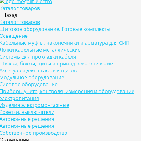
Каталог товаров
Назад
Каталог товаров
Щитовое оборудование. Готовые комплекты
Освещение
Кабельные муфты, наконечники и арматура для СИП
Лотки кабельные металлические
Системы для прокладки кабеля
Шкафы, боксы, щиты и принадлежности к ним
Аксесуары для шкафов и щитов
Модульное оборудование
Силовое оборудование
Приборы учета, контроля, измерения и оборудование
электропитания
Изделия электромонтажные
Розетки, выключатели
Автономные решения
Автономные решения
Собственное производство
О компании