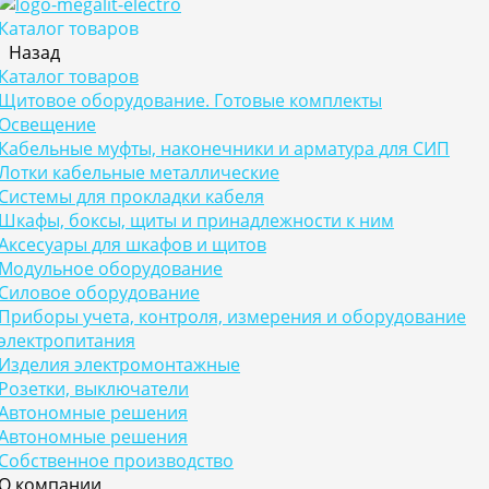
Каталог товаров
Назад
Каталог товаров
Щитовое оборудование. Готовые комплекты
Освещение
Кабельные муфты, наконечники и арматура для СИП
Лотки кабельные металлические
Системы для прокладки кабеля
Шкафы, боксы, щиты и принадлежности к ним
Аксесуары для шкафов и щитов
Модульное оборудование
Силовое оборудование
Приборы учета, контроля, измерения и оборудование
электропитания
Изделия электромонтажные
Розетки, выключатели
Автономные решения
Автономные решения
Собственное производство
О компании