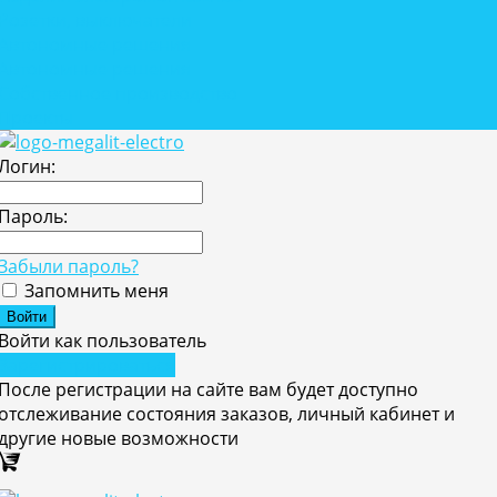
Розетки, выключатели
Автономные решения
Автономные решения
Собственное производство
Проекты
Логин:
Пароль:
Забыли пароль?
Запомнить меня
Войти как пользователь
Зарегистрироваться
После регистрации на сайте вам будет доступно
отслеживание состояния заказов, личный кабинет и
другие новые возможности