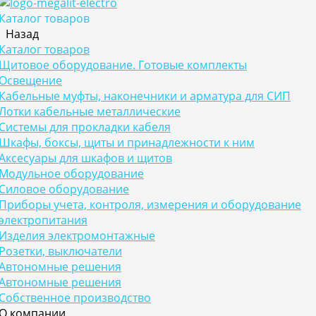
Каталог товаров
Назад
Каталог товаров
Щитовое оборудование. Готовые комплекты
Освещение
Кабельные муфты, наконечники и арматура для СИП
Лотки кабельные металлические
Системы для прокладки кабеля
Шкафы, боксы, щиты и принадлежности к ним
Аксесуары для шкафов и щитов
Модульное оборудование
Силовое оборудование
Приборы учета, контроля, измерения и оборудование
электропитания
Изделия электромонтажные
Розетки, выключатели
Автономные решения
Автономные решения
Собственное производство
О компании