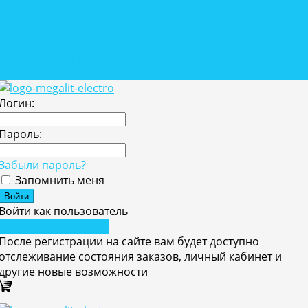
Розетки, выключатели
Автономные решения
Автономные решения
Собственное производство
Проекты
Логин:
Пароль:
Забыли пароль?
Запомнить меня
Войти как пользователь
Зарегистрироваться
После регистрации на сайте вам будет доступно
отслеживание состояния заказов, личный кабинет и
другие новые возможности