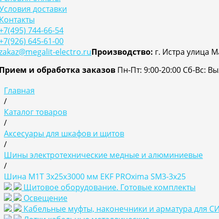
Условия доставки
Контакты
+7(495) 744-66-54
+7(926) 645-61-00
zakaz@megalit-electro.ru
Производство:
г. Истра улица М
Прием и обработка заказов
Пн-Пт: 9:00-20:00
Cб-Вс: В
Главная
/
Каталог товаров
/
Аксесуары для шкафов и щитов
/
Шины электротехнические медные и алюминиевые
/
Шина М1T 3х25х3000 мм EKF PROxima SM3-3x25
Щитовое оборудование. Готовые комплекты
Освещение
Кабельные муфты, наконечники и арматура для С