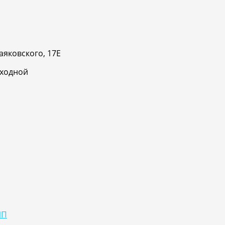
аяковского, 17Е
ыходной
ИП