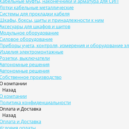
Кабельные муфты, наконечники и арматура для СИП
Лотки кабельные металлические
Системы для прокладки кабеля
Шкафы, боксы, щиты и принадлежности к ним
Аксесуары для шкафов и щитов
Модульное оборудование
Силовое оборудование
Приборы учета, контроля, измерения и оборудование э
Изделия электромонтажные
Розетки, выключатели
Автономные решения
Автономные решения
Собственное производство
О компании
Назад
О компании
Политика конфиденциальности
Оплата и Доставка
Назад
Оплата и Доставка
Условия оплаты