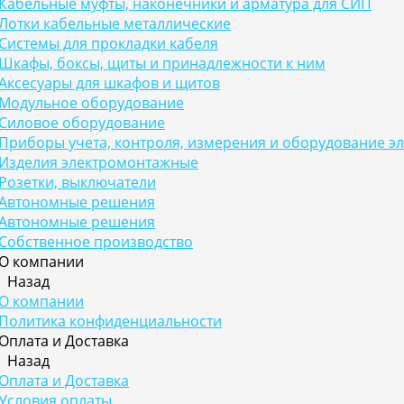
Кабельные муфты, наконечники и арматура для СИП
Лотки кабельные металлические
Системы для прокладки кабеля
Шкафы, боксы, щиты и принадлежности к ним
Аксесуары для шкафов и щитов
Модульное оборудование
Силовое оборудование
Приборы учета, контроля, измерения и оборудование э
Изделия электромонтажные
Розетки, выключатели
Автономные решения
Автономные решения
Собственное производство
О компании
Назад
О компании
Политика конфиденциальности
Оплата и Доставка
Назад
Оплата и Доставка
Условия оплаты