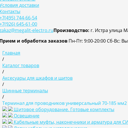
Условия доставки
Контакты
+7(495) 744-66-54
+7(926) 645-61-00
zakaz@megalit-electro.ru
Производство:
г. Истра улица М
Прием и обработка заказов
Пн-Пт: 9:00-20:00
Cб-Вс: В
Главная
/
Каталог товаров
/
Аксесуары для шкафов и щитов
/
Шинные терминалы
/
Терминал для проводников универсальный 70-185 мм2 н
Щитовое оборудование. Готовые комплекты
Освещение
Кабельные муфты, наконечники и арматура для С