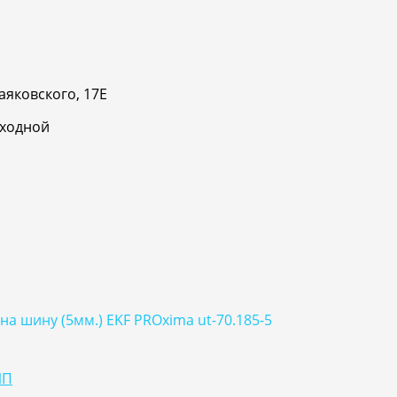
аяковского, 17Е
ыходной
а шину (5мм.) EKF PROxima ut-70.185-5
ИП