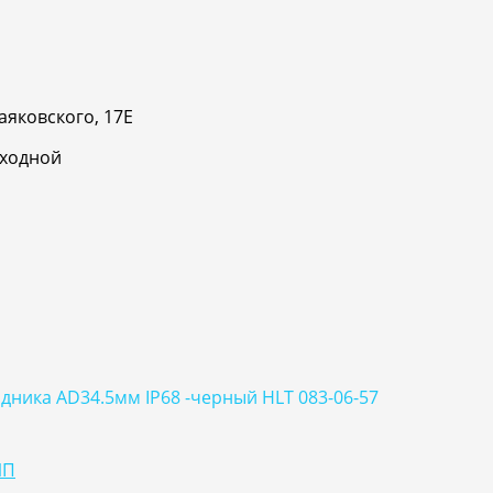
аяковского, 17Е
ыходной
дника AD34.5мм IP68 -черный HLT 083-06-57
ИП