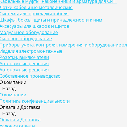
Кабельные муфты, наконечники и арматура для СИП
Лотки кабельные металлические
Системы для прокладки кабеля
Шкафы, боксы, щиты и принадлежности к ним
Аксесуары для шкафов и щитов
Модульное оборудование
Силовое оборудование
Приборы учета, контроля, измерения и оборудование э
Изделия электромонтажные
Розетки, выключатели
Автономные решения
Автономные решения
Собственное производство
О компании
Назад
О компании
Политика конфиденциальности
Оплата и Доставка
Назад
Оплата и Доставка
Условия оплаты