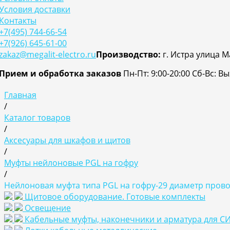
Условия доставки
Контакты
+7(495) 744-66-54
+7(926) 645-61-00
zakaz@megalit-electro.ru
Производство:
г. Истра улица М
Прием и обработка заказов
Пн-Пт: 9:00-20:00
Cб-Вс: В
Главная
/
Каталог товаров
/
Аксесуары для шкафов и щитов
/
Муфты нейлоновые PGL на гофру
/
Нейлоновая муфта типа PGL на гофру-29 диаметр прово
Щитовое оборудование. Готовые комплекты
Освещение
Кабельные муфты, наконечники и арматура для С