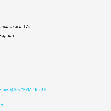
аяковского, 17Е
ыходной
ввод) IEK YKVM-16-50-F
ИП