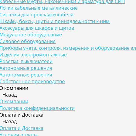
Кабельные муфты, наконечники и арматура для СИП
Лотки кабельные металлические
Системы для прокладки кабеля
Шкафы, боксы, щиты и принадлежности к ним
Аксесуары для шкафов и щитов
Модульное оборудование
Силовое оборудование
Приборы учета, контроля, измерения и оборудование э
Изделия электромонтажные
Розетки, выключатели
Автономные решения
Автономные решения
Собственное производство
О компании
Назад
О компании
Политика конфиденциальности
Оплата и Доставка
Назад
Оплата и Доставка
Условия оплаты