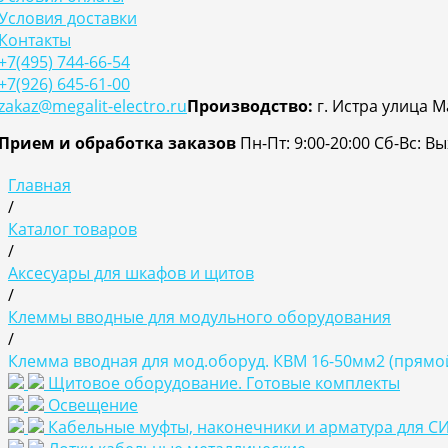
Условия доставки
Контакты
+7(495) 744-66-54
+7(926) 645-61-00
zakaz@megalit-electro.ru
Производство:
г. Истра улица М
Прием и обработка заказов
Пн-Пт: 9:00-20:00
Cб-Вс: В
Главная
/
Каталог товаров
/
Аксесуары для шкафов и щитов
/
Клеммы вводные для модульного оборудования
/
Клемма вводная для мод.оборуд. КВМ 16-50мм2 (прямой 
Щитовое оборудование. Готовые комплекты
Освещение
Кабельные муфты, наконечники и арматура для С