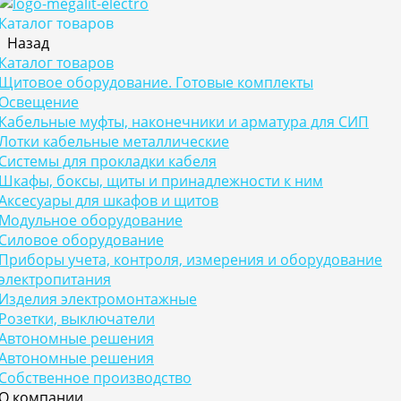
Каталог товаров
Назад
Каталог товаров
Щитовое оборудование. Готовые комплекты
Освещение
Кабельные муфты, наконечники и арматура для СИП
Лотки кабельные металлические
Системы для прокладки кабеля
Шкафы, боксы, щиты и принадлежности к ним
Аксесуары для шкафов и щитов
Модульное оборудование
Силовое оборудование
Приборы учета, контроля, измерения и оборудование
электропитания
Изделия электромонтажные
Розетки, выключатели
Автономные решения
Автономные решения
Собственное производство
О компании