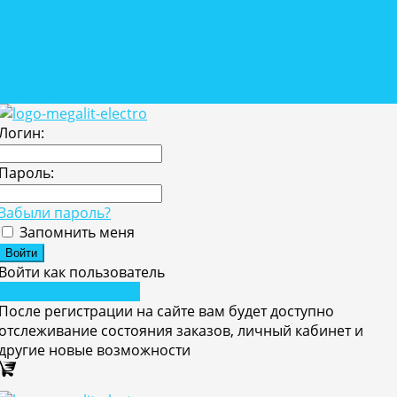
Розетки, выключатели
Автономные решения
Автономные решения
Собственное производство
Проекты
Логин:
Пароль:
Забыли пароль?
Запомнить меня
Войти как пользователь
Зарегистрироваться
После регистрации на сайте вам будет доступно
отслеживание состояния заказов, личный кабинет и
другие новые возможности