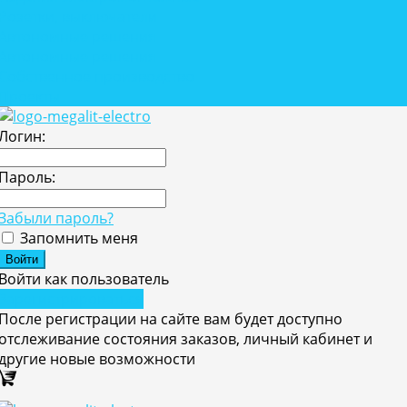
Розетки, выключатели
Автономные решения
Автономные решения
Собственное производство
Проекты
Логин:
Пароль:
Забыли пароль?
Запомнить меня
Войти как пользователь
Зарегистрироваться
После регистрации на сайте вам будет доступно
отслеживание состояния заказов, личный кабинет и
другие новые возможности