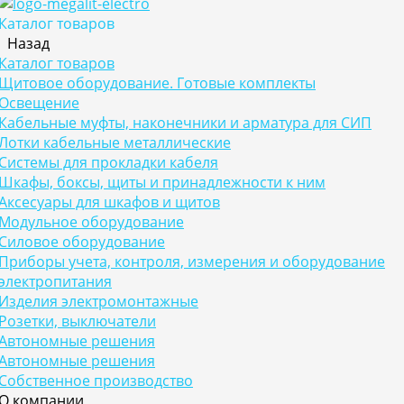
Каталог товаров
Назад
Каталог товаров
Щитовое оборудование. Готовые комплекты
Освещение
Кабельные муфты, наконечники и арматура для СИП
Лотки кабельные металлические
Системы для прокладки кабеля
Шкафы, боксы, щиты и принадлежности к ним
Аксесуары для шкафов и щитов
Модульное оборудование
Силовое оборудование
Приборы учета, контроля, измерения и оборудование
электропитания
Изделия электромонтажные
Розетки, выключатели
Автономные решения
Автономные решения
Собственное производство
О компании