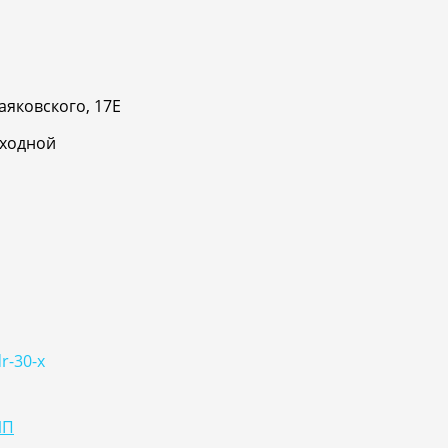
аяковского, 17Е
ыходной
r-30-x
ИП