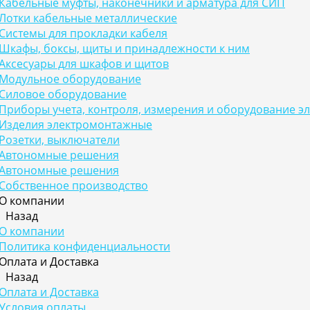
Кабельные муфты, наконечники и арматура для СИП
Лотки кабельные металлические
Системы для прокладки кабеля
Шкафы, боксы, щиты и принадлежности к ним
Аксесуары для шкафов и щитов
Модульное оборудование
Силовое оборудование
Приборы учета, контроля, измерения и оборудование э
Изделия электромонтажные
Розетки, выключатели
Автономные решения
Автономные решения
Собственное производство
О компании
Назад
О компании
Политика конфиденциальности
Оплата и Доставка
Назад
Оплата и Доставка
Условия оплаты