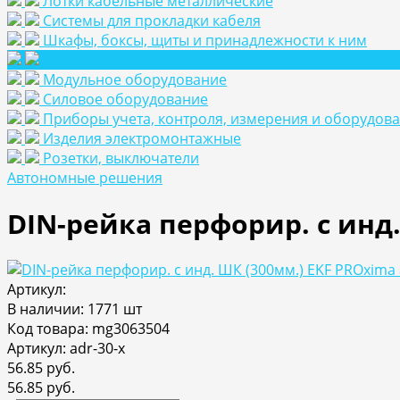
Лотки кабельные металлические
Системы для прокладки кабеля
Шкафы, боксы, щиты и принадлежности к ним
Аксесуары для шкафов и щитов
Модульное оборудование
Силовое оборудование
Приборы учета, контроля, измерения и оборудов
Изделия электромонтажные
Розетки, выключатели
Автономные решения
DIN-рейка перфорир. с инд.
Артикул:
В наличии: 1771 шт
Код товара: mg3063504
Артикул: adr-30-x
56.85 руб.
56.85 руб.