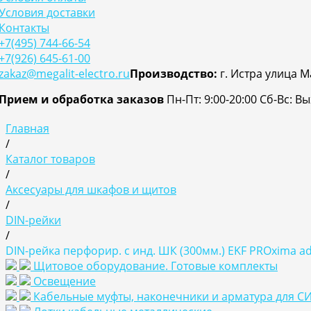
Условия доставки
Контакты
+7(495) 744-66-54
+7(926) 645-61-00
zakaz@megalit-electro.ru
Производство:
г. Истра улица М
Прием и обработка заказов
Пн-Пт: 9:00-20:00
Cб-Вс: В
Главная
/
Каталог товаров
/
Аксесуары для шкафов и щитов
/
DIN-рейки
/
DIN-рейка перфорир. с инд. ШК (300мм.) EKF PROxima ad
Щитовое оборудование. Готовые комплекты
Освещение
Кабельные муфты, наконечники и арматура для С